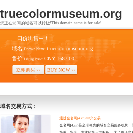
truecolormuseum.org
您正在访问的域名可以转让!This domain name is for sale!
一口价出售中！
域名
truecolormuseum.org
Domain Name:
售价
CNY 1687.00
Listing Price:
立即购买
BUY NOW
>>
>>
域名交易方式：
通过金名网(4.cn) 中介交易
金名网(4.cn)是全球领先的域名交易服务机
简单、安全、专业的第三方服务！ 为了保证交