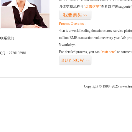
具体交易流程可
“点击这里”
查看或咨询support@
我要购买
>>
Process Overview:
4.cn is a world leading domain escrow service plat
million RMB transaction volume every year. We promi
联系我们
5 workdays.
For detailed process, you can
“visit here”
or contact
QQ：2726103981
BUY NOW
>>
Copyright © 1998 -2025 www.tru